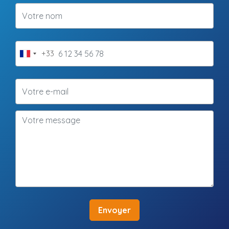
+33
France
+33
Envoyer